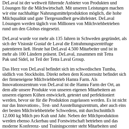
DeLaval ist der weltweit führende Anbieter von Produkten und
Lösungen für die Milchwirtschaft. Mit unseren Leistungen machen
wir eine nachhaltige Nahrungsmittelproduktion möglich, die hohe
Milchqualität und gute Tiergesundheit gewährleistet. DeLaval
Lösungen werden täglich von Millionen von Milchviehbetrieben
rund um den Globus eingesetzt.
DeLaval wurde vor mehr als 135 Jahren in Schweden gegründet, als
sich der Visionär Gustaf de Laval die Entrahmungszentrifuge
patentieren ließ. Heute hat DeLaval 4.500 Mitarbeiter und ist in
mehr als 100 Ländern präsent. DeLaval, zusammen mit Tetra
Pak und Sidel, ist Teil der Tetra Laval Group.
Das Herz von DeLaval befindet sich im schwedischen Tumba,
südlich von Stockholm. Direkt neben dem Konzernsitz befindet sich
der firmeneigene Milchviehbetrieb Hamra Farm. Als
Innovationszentrum von DeLaval ist die Hamra Farm der Ort, an
dem alle unsere Produkte von unseren eigenen Mitarbeitern an
unseren eigenen Kühen entwickelt, getestet und perfektioniert
werden, bevor sie für die Produktion zugelassen werden. Es ist nicht
nur das Innovations-, Test- und Ausstellungszentrum, aber auch eins
der besten Milchviehbetriebe Schwedens, mit durchschnittlich
12.000 kg Milch pro Kuh und Jahr. Neben der Milchproduktion
werden ebenso Ackerbau und Forstwirtschaft betrieben und das
moderne Konferenz- und Trainingscenter steht Mitarbeiten und