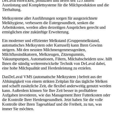
DeLaval entwickelt, produziert und liefert seit 125 Jahren
Ausrüstung und Komplettsysteme für die Milchproduktion und die
Tierhaltung.
Melksysteme aller Ausführungen sorgen für ausgezeichnete
Melkhygiene, verbessern die Eutergesundheit, senken die
Arbeitskosten, werden allen derzeitigen Ansprüchen gerecht und
ermöglichen eine zukünftige Erweiterung.
Ein moderner und effizienter Melkstand (Gruppenmelkstand,
automatisches Melksystem oder Karrusell) kann Ihren Gewinn
steigern. Mit den neusten Milchmengenmessgeräten,
Milchflussindikatoren, Melkzeugen, Zitzengummis,
Vakuumpumpen, Automationen, Filtern, Milchabscheidern usw. hilft
Ihnen die ständig weiterentwickelte Technik von DeLaval dabei,
eine hohe Milchqualität und Herdenleistung zu erzielen.
DasDeLaval VMS (automatische Melksystem ) befreit aus der
Abhängigkeit von einem strikten Zeitplan für das tägliche Melken
und schafft zusätzliche Zeit, die flexibel anderweitig genutzt werden
kann. Außerdem können Sie Ihre Zeit besser in profitablere
Aufgaben investieren, wie das Management Ihrer Futterkosten oder
die Kontrolle Ihrer Herdengesundheit. Jetzt haben Sie die volle
Kontrolle über Ihren Tagesablauf und die Freiheit, zu tun, was
immer Sie möchten.